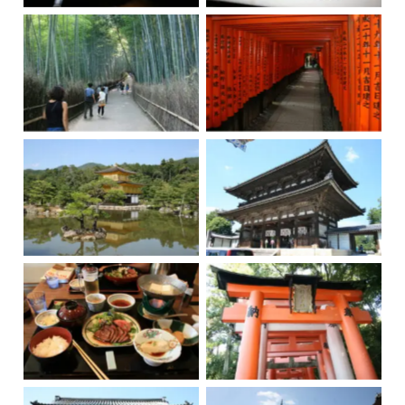
Kioto, Fushimi Inari
Kioto, Arashiyama
Taisha
Kioto, Pabellón
Kioto
Dorado
Carne de Kobe
Kioto