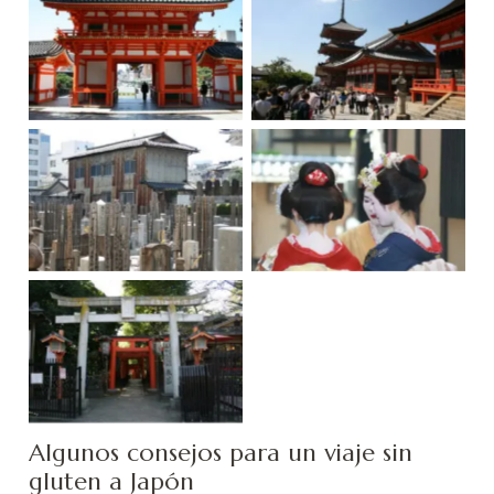
Enryaku-ji, Kioto
Kioto
Kioto, Chion-in
Geishas
Sanmon
Kioto
Algunos consejos para un viaje sin
gluten a Japón