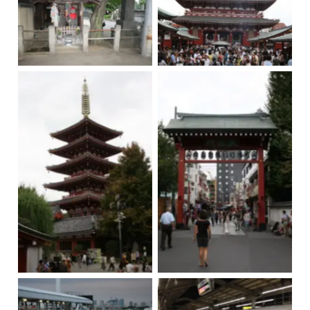
Cementerio de
Sensō-ji, Tokio
Yanaka, Tokio
Sensō-ji, Tokio
Nakamise-dori, Tokio