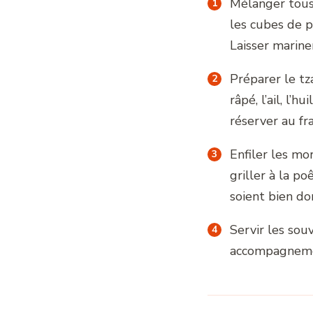
Mélanger tous 
les cubes de pou
Laisser marin
Préparer le tz
râpé, l’ail, l’h
réserver au fra
Enfiler les mo
griller à la po
soient bien do
Servir les souv
accompagnem