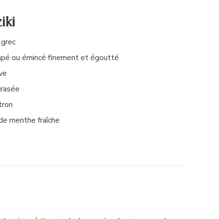
iki
 grec
âpé ou émincé finement et égoutté
ive
crasée
tron
de menthe fraîche