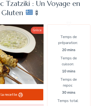
c Tzatziki : Un Voyage en
s Gluten
🍢
Grèce
Temps de
préparation
20 mins
Temps de
cuisson
10 mins
Temps de
repos
30 mins
 la recette
Temps total