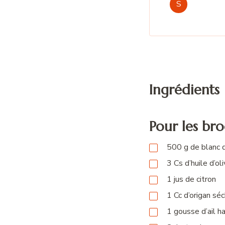
S
Ingrédients
Pour les bro
500
g
de blanc 
3
Cs
d’huile d’ol
1
jus
de citron
1
Cc
d’origan sé
1
gousse
d’ail h