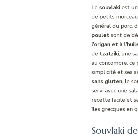
Le
souvlaki
est un
de petits morceaux
général du porc, 
poulet
sont de dé
l’origan et à l’huil
de
tzatziki
, une s
au concombre, ce p
simplicité et ses
sans gluten
, le s
servi avec une sa
recette facile et 
îles grecques en 
Souvlaki d