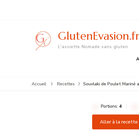
GlutenEvasion.f
L'assiette Nomade sans gluten
A
Souvlaki de Poulet Mariné 
Accueil
Recettes
Portions:
4
Aller à la recette