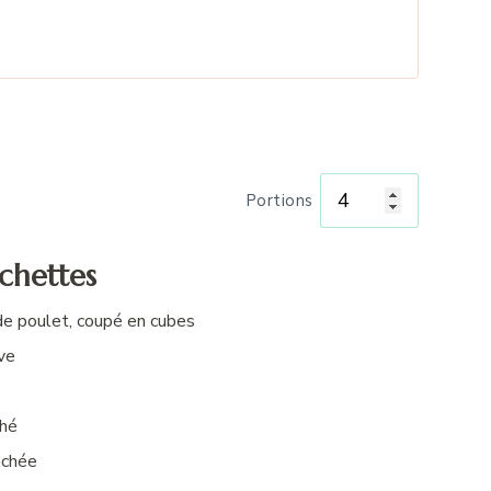
Portions
chettes
de poulet, coupé en cubes
ive
ché
achée