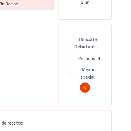
1 hr
in Recipe
Difficulté:
Débutant
Portions:
4
Régime
spécial:
N
de recette: