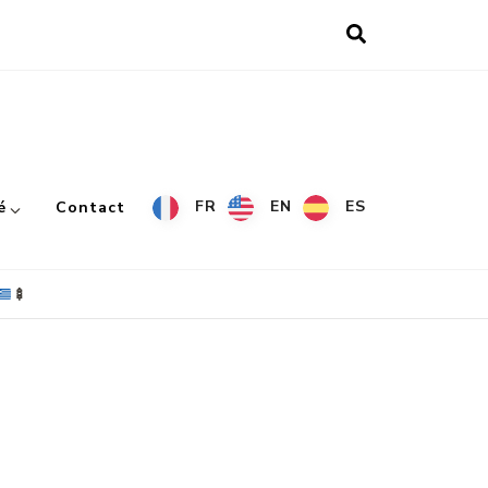
FR
EN
ES
é
Contact
🍢