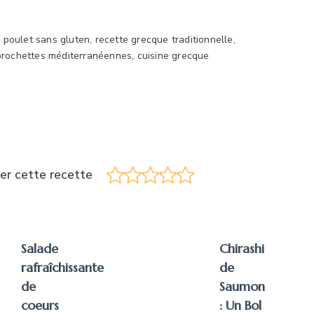
 poulet sans gluten, recette grecque traditionnelle,
, brochettes méditerranéennes, cuisine grecque
er cette recette
Salade
Chirashi
rafraîchissante
de
de
Saumon
coeurs
: Un Bol