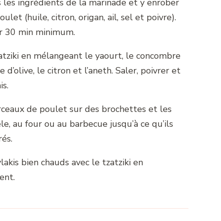
les ingrédients de la marinade et y enrober
let (huile, citron, origan, ail, sel et poivre).
er 30 min minimum.
atziki en mélangeant le yaourt, le concombre
uile d’olive, le citron et l’aneth. Saler, poivrer et
is.
rceaux de poulet sur des brochettes et les
êle, au four ou au barbecue jusqu’à ce qu’ils
rés.
lakis bien chauds avec le tzatziki en
ent.