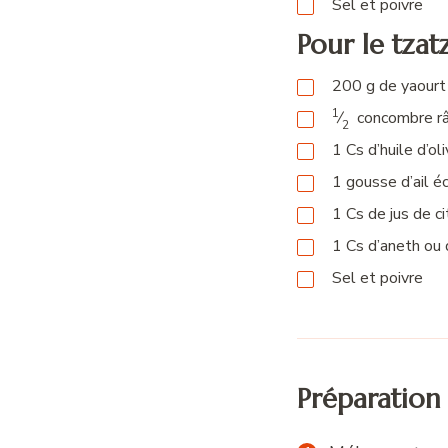
Sel et poivre
Pour le tzatz
200
g
de yaourt
1
⁄
concombre r
2
1
Cs
d’huile d’ol
1
gousse
d’ail é
1
Cs
de jus de ci
1
Cs
d’aneth ou 
Sel et poivre
Préparation