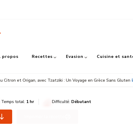
r
 propos
Recettes
Evasion
Cuisine et sant
au Citron et Origan, avec Tzatziki : Un Voyage en Grèce Sans Gluten
Temps total:
1 hr
Difficulté:
Débutant
Imprimer la recette