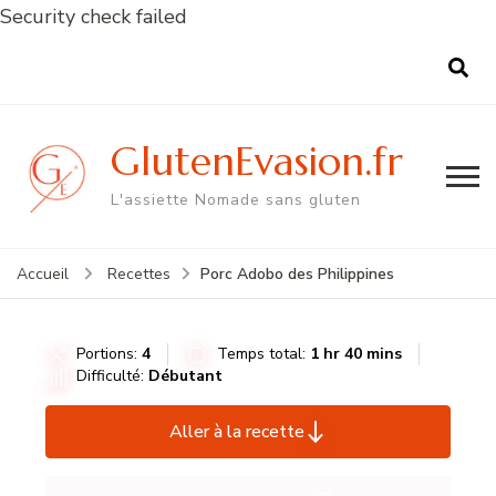
Security check failed
GlutenEvasion.fr
L'assiette Nomade sans gluten
Porc Adobo des Philippines
Accueil
Recettes
Portions:
4
Temps total:
1 hr 40 mins
Difficulté:
Débutant
Aller à la recette