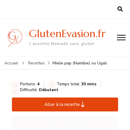
GlutenEvasion.fr
L'assiette Nomade sans gluten
Mielie pap (Namibie) ou Ugali
Accueil
Recettes
Portions:
4
Temps total:
30 mins
Difficulté:
Débutant
Aller à la recette
Imprimer la recette