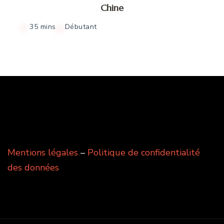
Chine
35 mins
Débutant
Mentions légales
–
Politique de confidentialité
des données