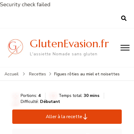
Security check failed
GlutenEvasion.fr
L'assiette Nomade sans gluten
Figues rôties au miel et noisettes
Accueil
Recettes
Portions:
4
Temps total:
30 mins
Difficulté:
Débutant
Aller à la recette