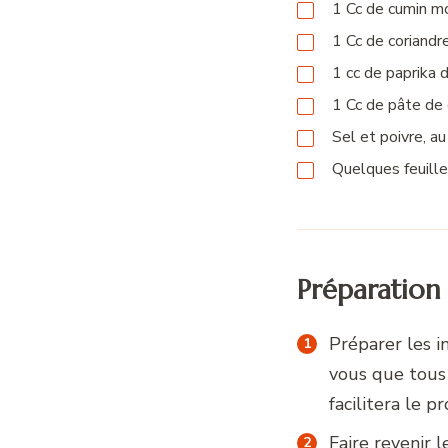
1
Cc
de cumin m
1
Cc
de coriandr
1
cc
de paprika 
1
Cc
de pâte de
Sel et poivre, a
Quelques feuilles
Préparation
Préparer les i
vous que tous 
facilitera le 
Faire revenir 