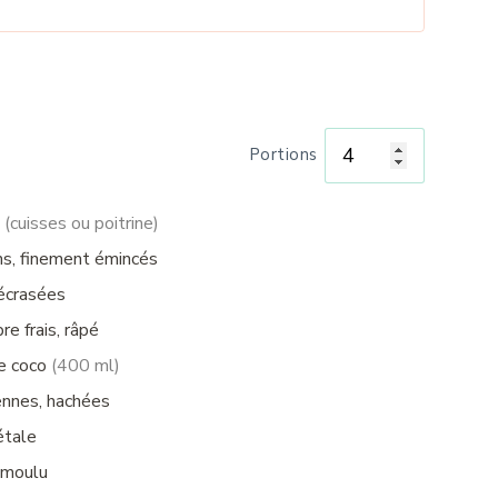
Portions
t
(cuisses ou poitrine)
s, finement émincés
 écrasées
e frais, râpé
de coco
(400 ml)
nnes, hachées
étale
 moulu