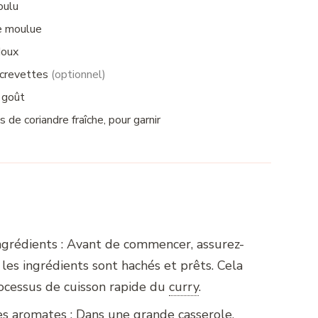
oulu
e moulue
doux
 crevettes
(optionnel)
u goût
 de coriandre fraîche, pour garnir
ngrédients : Avant de commencer, assurez-
les ingrédients sont hachés et prêts. Cela
processus de cuisson rapide du
curry
.
les aromates : Dans une grande casserole,