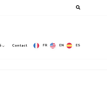
FR
EN
ES
é
Contact