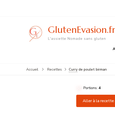
GlutenEvasion.f
L'assiette Nomade sans gluten
A
Curry
de poulet birman
Accueil
Recettes
Portions:
4
Aller à la recette