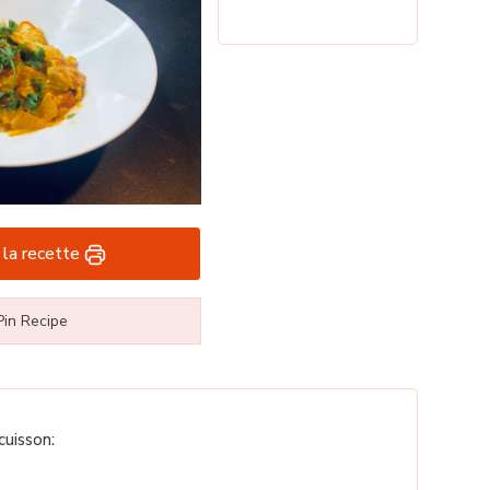
 la recette
in Recipe
uisson: