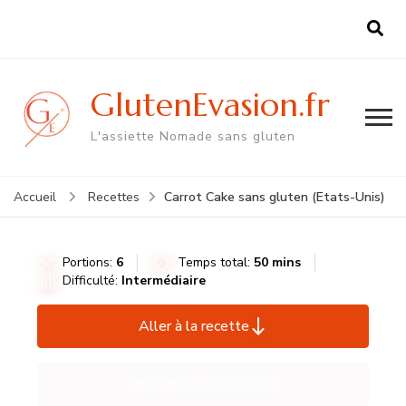
GlutenEvasion.fr
L'assiette Nomade sans gluten
Carrot Cake sans gluten (Etats-Unis)
Accueil
Recettes
Portions:
6
Temps total:
50 mins
Difficulté:
Intermédiaire
Aller à la recette
Imprimer la recette