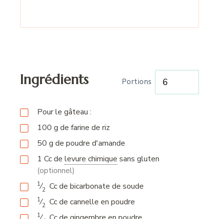
Ingrédients
Portions
Pour le gâteau :
100
g
de farine de riz
50
g
de poudre d'amande
1
Cc
de
levure chimique
sans gluten
(optionnel)
1
⁄
Cc
de bicarbonate de soude
2
1
⁄
Cc
de cannelle en poudre
2
1
⁄
Cc
de gingembre en poudre