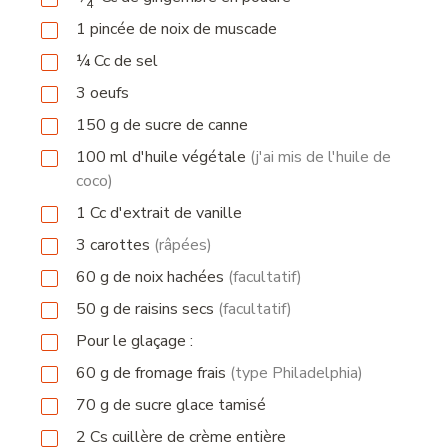
4
1
pincée
de noix de muscade
¼ Cc de sel
3
oeufs
150
g
de sucre de canne
100
ml
d'huile végétale
(j'ai mis de l'huile de
coco)
1
Cc
d'extrait de vanille
3
carottes
(râpées)
60
g
de noix hachées
(facultatif)
50
g
de raisins secs
(facultatif)
Pour le glaçage :
60
g
de fromage frais
(type Philadelphia)
70
g
de sucre glace tamisé
2
Cs
cuillère de crème entière