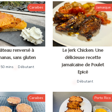
Caraibes
Jamaique
âteau renversé à
Le Jerk Chicken: Une
ananas, sans gluten
délicieuse recette
jamaïcaine de Poulet
50 mins
Débutant
Epicé
Débutant
Caraibes
Porto Rico