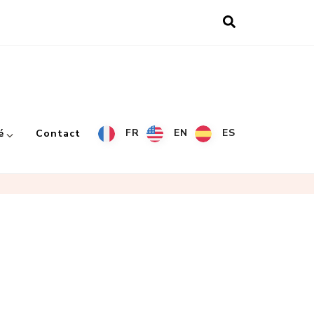
FR
EN
ES
é
Contact