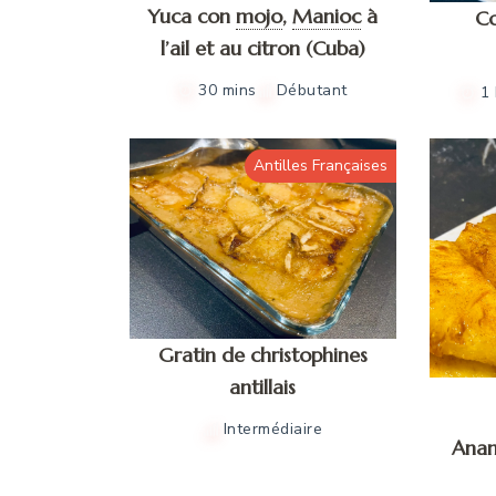
Yuca con
mojo
,
Manioc
à
Co
l’ail et au citron (Cuba)
30 mins
Débutant
1
Antilles Françaises
Gratin de christophines
antillais
Intermédiaire
Anan