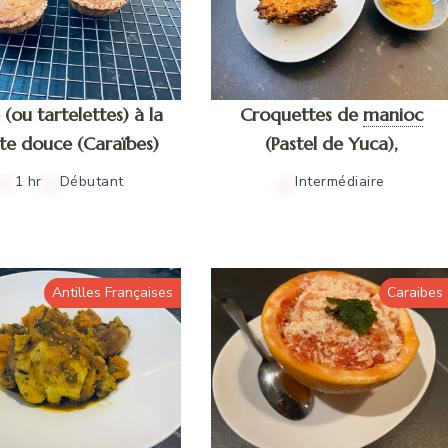
 (ou tartelettes) à la
Croquettes de
manioc
te douce (Caraïbes)
(Pastel de Yuca),
1 hr
Débutant
Intermédiaire
Antilles Françaises
Caraibes