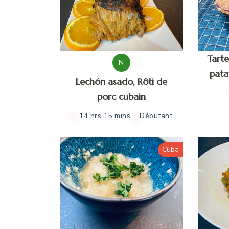
Tarte
N
pata
Lechón asado, Rôti de
porc cubain
14 hrs 15 mins
Débutant
Cuba