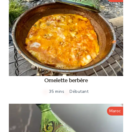
Omelette berbère
35 mins
Débutant
Maroc