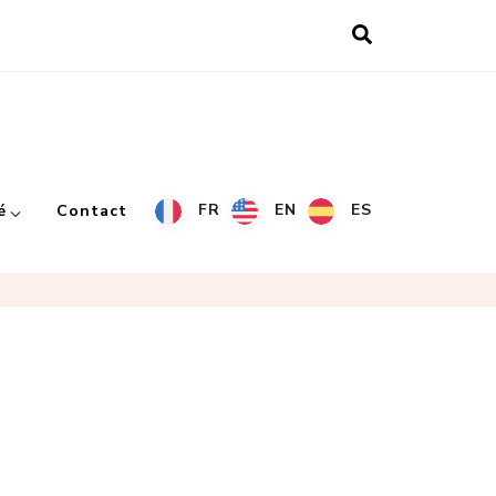
FR
EN
ES
é
Contact