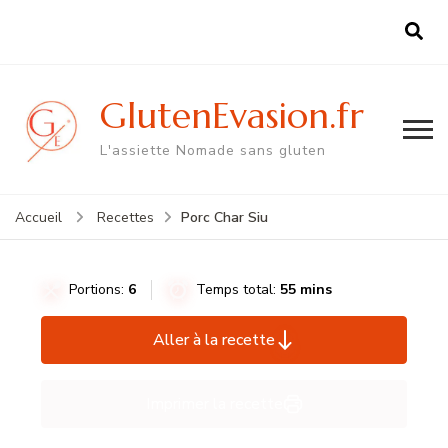
GlutenEvasion.fr
L'assiette Nomade sans gluten
Porc Char Siu
Accueil
Recettes
Portions:
6
Temps total:
55 mins
Aller à la recette
Imprimer la recette